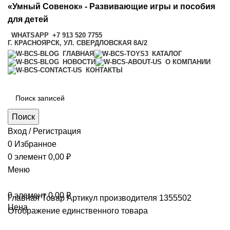
«Умный Совенок» - Развивающие игры и пособия
для детей
WHATSAPP
+7 913 520 7755
Г. КРАСНОЯРСК, УЛ. СВЕРДЛОВСКАЯ 8А/2
ГЛАВНАЯ
КАТАЛОГ
НОВОСТИ
О КОМПАНИИ
КОНТАКТЫ
Поиск
Вход / Регистрация
0
Избранное
0
элемент
0,00
₽
Меню
0
элемент
0,00
₽
Главная
Товар Артикул производителя
1355502
Цена
Отображение единственного товара