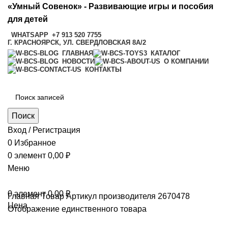
«Умный Совенок» - Развивающие игры и пособия
для детей
WHATSAPP
+7 913 520 7755
Г. КРАСНОЯРСК, УЛ. СВЕРДЛОВСКАЯ 8А/2
ГЛАВНАЯ
КАТАЛОГ
НОВОСТИ
О КОМПАНИИ
КОНТАКТЫ
Поиск
Вход / Регистрация
0
Избранное
0
элемент
0,00
₽
Меню
0
элемент
0,00
₽
Главная
Товар Артикул производителя
2670478
Цена
Отображение единственного товара