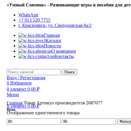
«Умный Совенок» - Развивающие игры и пособия для дет
WhatsApp
+7 913 520 7755
г. Красноярск, ул. Свердловская 8а/2
Главная
Каталог
Новости
О компании
Контакты
Поиск
Вход / Регистрация
0
Избранное
0
элемент
0,00
₽
Меню
Главная
Товар Артикул производителя
2687077
0
элемент
0,00
₽
Цена
Отображение единственного товара
Минимальная
Максимальная
Фильт
цена
цена