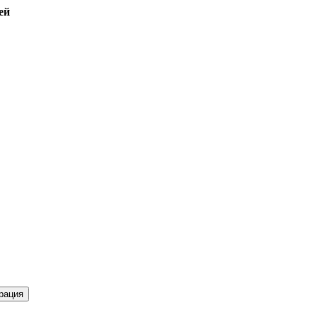
ей
рация