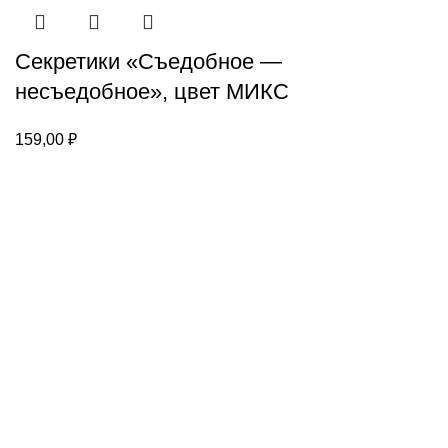
Секретики «Съедобное —
несъедобное», цвет МИКС
159,00
₽
Каталог
Настольные игры
Головоломки