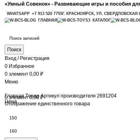
«Умный Совенок» - Развивающие игры и пособия для
WHATSAPP
+7 913 520 7755
Г. КРАСНОЯРСК, УЛ. СВЕРДЛОВСКАЯ 
ГЛАВНАЯ
КАТАЛОГ
Поиск
Вход / Регистрация
0
Избранное
0
элемент
0,00
₽
Меню
Главная
Товар Артикул производителя
2691204
0
элемент
0,00
₽
Цена
Отображение единственного товара