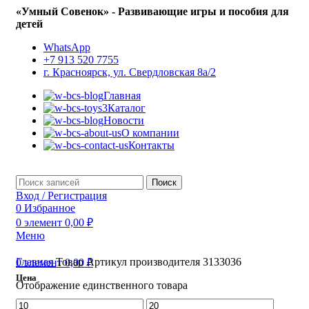
«Умный Совенок» - Развивающие игры и пособия для
детей
WhatsApp
+7 913 520 7755
г. Красноярск, ул. Свердловская 8а/2
Главная
Каталог
Новости
О компании
Контакты
Поиск
Вход / Регистрация
0
Избранное
0
элемент
0,00
₽
Меню
Главная
Товар Артикул производителя
3133036
0
элемент
0,00
₽
Цена
Отображение единственного товара
Минимальная
Максимальная