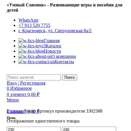
«Умный Совенок» - Развивающие игры и пособия для
детей
WhatsApp
+7 913 520 7755
г. Красноярск, ул. Свердловская 8а/2
Главная
Каталог
Новости
О компании
Контакты
Поиск
Вход / Регистрация
0
Избранное
0
элемент
0,00
₽
Меню
Главная
Товар Артикул производителя
3302588
0
элемент
0,00
₽
Цена
Отображение единственного товара
Минимальная
Максимальная