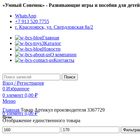
«Умный Совенок» - Развивающие игры и пособия для детей
WhatsApp
+7 913 520 7755
г. Красноярск, ул. Свердловская 8а/2
Главная
Каталог
Новости
О компании
Контакты
Поиск
Вход / Регистрация
0
Избранное
0
элемент
0,00
₽
Меню
Главная
Товар Артикул производителя
3367729
0
элемент
0,00
₽
Цена
Отображение единственного товара
Минимальная
Максимальная
Фильтра
цена
цена