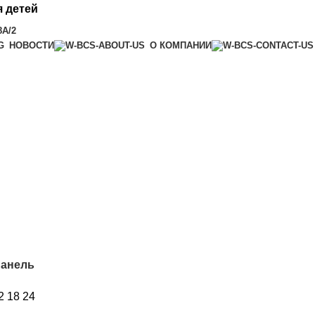
 детей
8А/2
НОВОСТИ
О КОМПАНИИ
панель
2
18
24