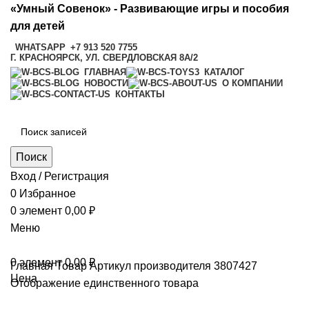
«Умный Совенок» - Развивающие игры и пособия
для детей
WHATSAPP
+7 913 520 7755
Г. КРАСНОЯРСК, УЛ. СВЕРДЛОВСКАЯ 8А/2
ГЛАВНАЯ
КАТАЛОГ
НОВОСТИ
О КОМПАНИИ
КОНТАКТЫ
Поиск
Вход / Регистрация
0
Избранное
0
элемент
0,00
₽
Меню
0
элемент
0,00
₽
Главная
Товар Артикул производителя
3807427
Цена
Отображение единственного товара