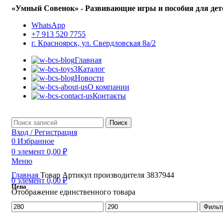
«Умный Совенок» - Развивающие игры и пособия для дет
WhatsApp
+7 913 520 7755
г. Красноярск, ул. Свердловская 8а/2
Главная
Каталог
Новости
О компании
Контакты
Поиск
Вход / Регистрация
0
Избранное
0
элемент
0,00
₽
Меню
Главная
Товар Артикул производителя
3837944
0
элемент
0,00
₽
Цена
Отображение единственного товара
Минимальная
Максимальная
Фильт
цена
цена