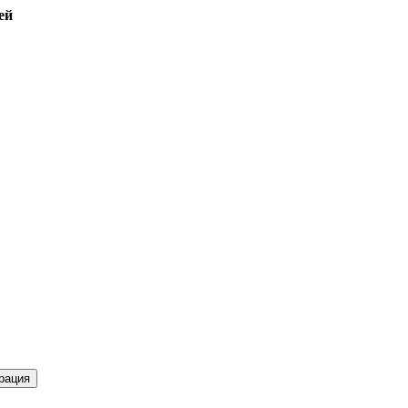
ей
рация