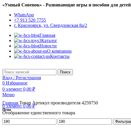
«Умный Совенок» - Развивающие игры и пособия для детей
WhatsApp
+7 913 520 7755
г. Красноярск, ул. Свердловская 8а/2
Главная
Каталог
Новости
О компании
Контакты
Поиск
Вход / Регистрация
0
Избранное
0
элемент
0,00
₽
Меню
Главная
Товар Артикул производителя
4259750
0
элемент
0,00
₽
Цена
Отображение единственного товара
Минимальная
Максимальная
Фильтра
цена
цена