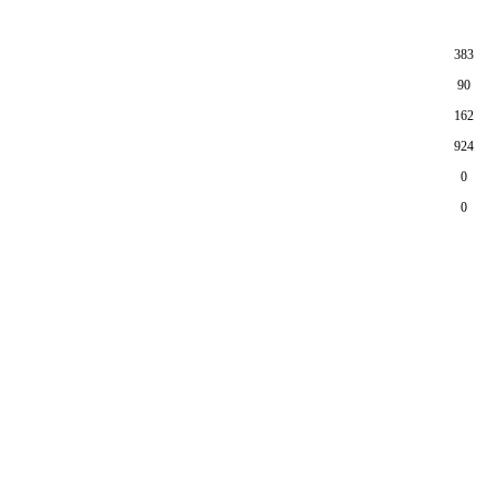
383
90
162
924
0
0