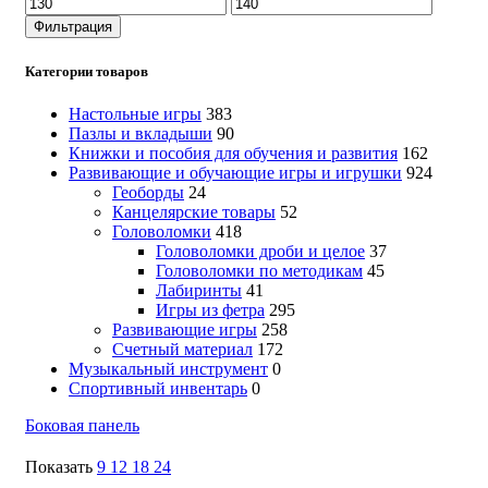
Минимальная
Максимальная
цена
цена
Фильтрация
Категории товаров
Настольные игры
383
Пазлы и вкладыши
90
Книжки и пособия для обучения и развития
162
Развивающие и обучающие игры и игрушки
924
Геоборды
24
Канцелярские товары
52
Головоломки
418
Головоломки дроби и целое
37
Головоломки по методикам
45
Лабиринты
41
Игры из фетра
295
Развивающие игры
258
Счетный материал
172
Музыкальный инструмент
0
Спортивный инвентарь
0
Боковая панель
Показать
9
12
18
24