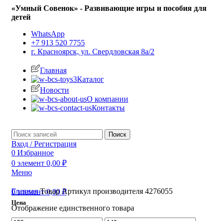
«Умный Совенок» - Развивающие игры и пособия для
детей
WhatsApp
+7 913 520 7755
г. Красноярск, ул. Свердловская 8а/2
Главная
Каталог
Новости
О компании
Контакты
Поиск
Вход / Регистрация
0
Избранное
0
элемент
0,00
₽
Меню
Главная
Товар Артикул производителя
4276055
0
элемент
0,00
₽
Цена
Отображение единственного товара