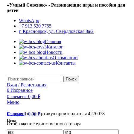
«Умный Совенок» - Развивающие игры и пособия для
детей
WhatsApp
+7 913 520 7755
г. Красноярск, ул. Свердловская 8а/2
Главная
Каталог
Новости
О компании
Контакты
Поиск
Вход / Регистрация
0
Избранное
0
элемент
0,00
₽
Меню
Главная
Товар Артикул производителя
4276078
0
элемент
0,00
₽
Цена
Отображение единственного товара
Минимальная
Максимальная