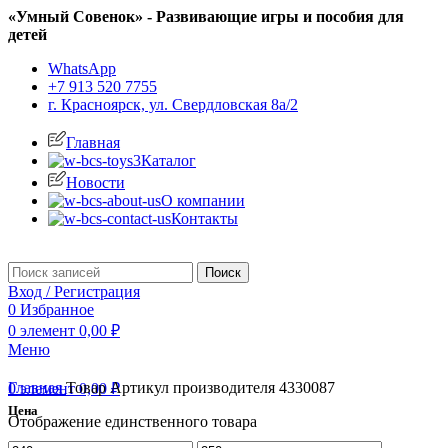
«Умный Совенок» - Развивающие игры и пособия для
детей
WhatsApp
+7 913 520 7755
г. Красноярск, ул. Свердловская 8а/2
Главная
Каталог
Новости
О компании
Контакты
Поиск
Вход / Регистрация
0
Избранное
0
элемент
0,00
₽
Меню
Главная
Товар Артикул производителя
4330087
0
элемент
0,00
₽
Цена
Отображение единственного товара