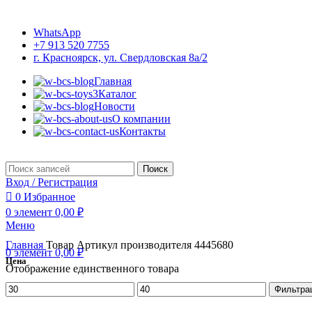
«Умный Совенок» - Развивающие игры и пособия для детей
WhatsApp
+7 913 520 7755
г. Красноярск, ул. Свердловская 8а/2
Главная
Каталог
Новости
О компании
Контакты
Поиск
Вход / Регистрация
0
Избранное
0
элемент
0,00
₽
Меню
Главная
Товар Артикул производителя
4445680
0
элемент
0,00
₽
Цена
Отображение единственного товара
Минимальная
Максимальная
Фильтра
цена
цена