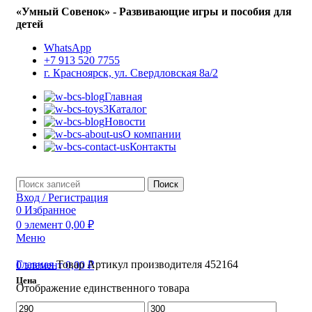
«Умный Совенок» - Развивающие игры и пособия для
детей
WhatsApp
+7 913 520 7755
г. Красноярск, ул. Свердловская 8а/2
Главная
Каталог
Новости
О компании
Контакты
Поиск
Вход / Регистрация
0
Избранное
0
элемент
0,00
₽
Меню
Главная
Товар Артикул производителя
452164
0
элемент
0,00
₽
Цена
Отображение единственного товара
Минимальная
Максимальная