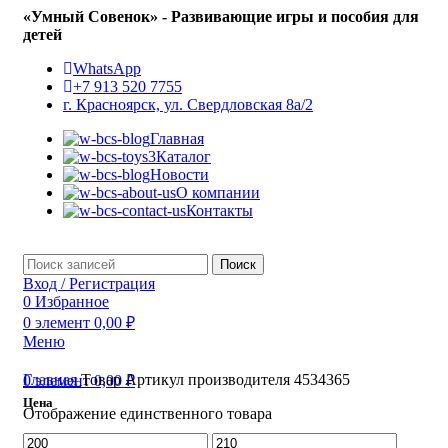
«Умный Совенок» - Развивающие игры и пособия для
детей
WhatsApp
+7 913 520 7755
г. Красноярск, ул. Свердловская 8а/2
Главная
Каталог
Новости
О компании
Контакты
Поиск
Вход / Регистрация
0
Избранное
0
элемент
0,00
₽
Меню
Главная
Товар Артикул производителя
4534365
0
элемент
0,00
₽
Цена
Отображение единственного товара
Минимальная
Максимальная