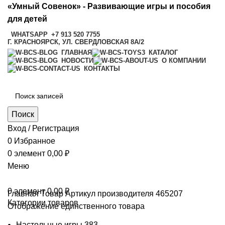
«Умный Совенок» - Развивающие игры и пособия
для детей
WHATSAPP
+7 913 520 7755
Г. КРАСНОЯРСК, УЛ. СВЕРДЛОВСКАЯ 8А/2
ГЛАВНАЯ
КАТАЛОГ
НОВОСТИ
О КОМПАНИИ
КОНТАКТЫ
Поиск
Вход / Регистрация
0
Избранное
0
элемент
0,00
₽
Меню
0
элемент
0,00
₽
Главная
Товар Артикул производителя
465207
Категории товаров
Отображение единственного товара
Настольные игры
383