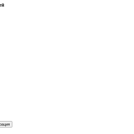
ей
рация