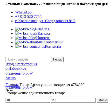
«Умный Совенок» - Развивающие игры и пособия для дет
WhatsApp
+7 913 520 7755
г. Красноярск, ул. Свердловская 8а/2
Главная
Каталог
Новости
О компании
Контакты
Поиск
Вход / Регистрация
0
Избранное
0
элемент
0,00
₽
Меню
Главная
Товар Артикул производителя
4764830
0
элемент
0,00
₽
Цена
Отображение единственного товара
Минимальная
Максимальная
Фильт
цена
цена