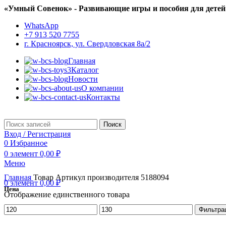
«Умный Совенок» - Развивающие игры и пособия для детей
WhatsApp
+7 913 520 7755
г. Красноярск, ул. Свердловская 8а/2
Главная
Каталог
Новости
О компании
Контакты
Поиск
Вход / Регистрация
0
Избранное
0
элемент
0,00
₽
Меню
Главная
Товар Артикул производителя
5188094
0
элемент
0,00
₽
Цена
Отображение единственного товара
Минимальная
Максимальная
Фильтра
цена
цена