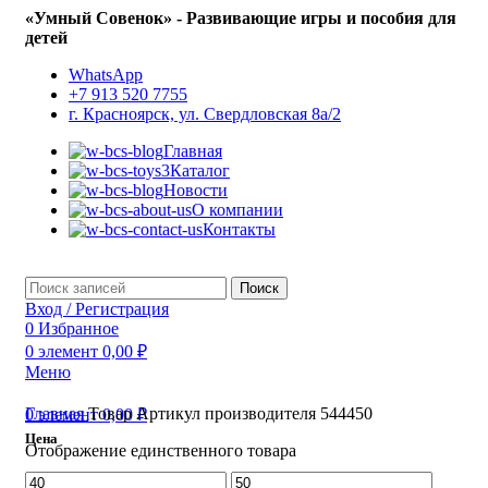
«Умный Совенок» - Развивающие игры и пособия для
детей
WhatsApp
+7 913 520 7755
г. Красноярск, ул. Свердловская 8а/2
Главная
Каталог
Новости
О компании
Контакты
Поиск
Вход / Регистрация
0
Избранное
0
элемент
0,00
₽
Меню
Главная
Товар Артикул производителя
544450
0
элемент
0,00
₽
Цена
Отображение единственного товара
Минимальная
Максимальная