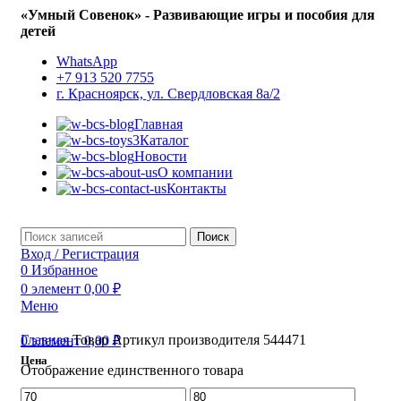
«Умный Совенок» - Развивающие игры и пособия для
детей
WhatsApp
+7 913 520 7755
г. Красноярск, ул. Свердловская 8а/2
Главная
Каталог
Новости
О компании
Контакты
Поиск
Вход / Регистрация
0
Избранное
0
элемент
0,00
₽
Меню
Главная
Товар Артикул производителя
544471
0
элемент
0,00
₽
Цена
Отображение единственного товара
Минимальная
Максимальная