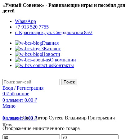
«Умный Совенок» - Развивающие игры и пособия для
детей
WhatsApp
+7 913 520 7755
г. Красноярск, ул. Свердловская 8а/2
Главная
Каталог
Новости
О компании
Контакты
Поиск
Вход / Регистрация
0
Избранное
0
элемент
0,00
₽
Меню
Главная
Товар Автор
Сутеев Владимир Григорьевич
0
элемент
0,00
₽
Цена
Отображение единственного товара
Минимальная
Максимальная