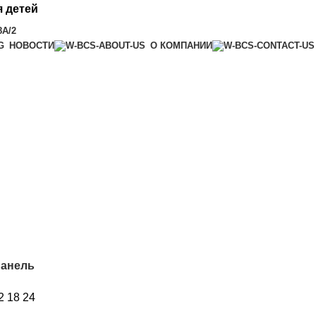
 детей
8А/2
НОВОСТИ
О КОМПАНИИ
панель
2
18
24