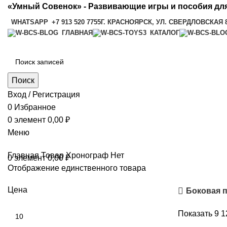
«Умный Совенок» - Развивающие игры и пособия для
WHATSAPP
+7 913 520 7755
Г. КРАСНОЯРСК, УЛ. СВЕРДЛОВСКАЯ 
ГЛАВНАЯ
КАТАЛОГ
Поиск
Вход / Регистрация
0
Избранное
0
элемент
0,00
₽
Меню
Главная
Товар Хронограф
Нет
0
элемент
0,00
₽
Отображение единственного товара
Цена
Боковая 
Показать
9
1