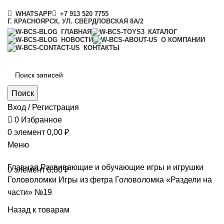
«Умный Совенок» - Развивающие игры и пособия для детей
WHATSAPP
+7 913 520 7755
Г. КРАСНОЯРСК, УЛ. СВЕРДЛОВСКАЯ 8А/2
ГЛАВНАЯ
КАТАЛОГ
НОВОСТИ
О КОМПАНИИ
КОНТАКТЫ
Поиск
Вход / Регистрация
0
Избранное
0
элемент
0,00
₽
Меню
Главная
Развивающие и обучающие игры и игрушки
0
элемент
0,00
₽
Головоломки
Игры из фетра
Головоломка «Раздели на
части» №19
Назад к товарам