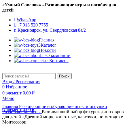
«Умный Совенок» - Развивающие игры и пособия для
детей
WhatsApp
+7 913 520 7755
г. Красноярск, ул. Свердловская 8а/2
Главная
Каталог
Новости
О компании
Контакты
Поиск
Вход / Регистрация
0
Избранное
0
элемент
0,00
₽
Меню
Главная
Развивающие и обучающие игры и игрушки
0
элемент
0,00
₽
Развивающие игры
Развивающий набор фигурок динозавров
для детей «Древний мир», животные, карточки, по методике
Монтессори