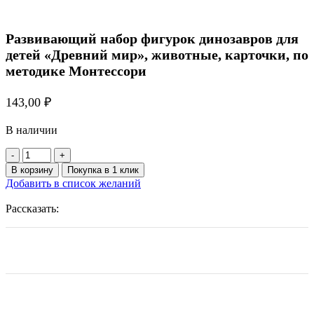
Развивающий набор фигурок динозавров для
детей «Древний мир», животные, карточки, по
методике Монтессори
143,00
₽
В наличии
Количество
товара
В корзину
Покупка в 1 клик
Развивающий
Добавить в список желаний
набор
фигурок
Рассказать:
динозавров
для
детей
«Древний
мир»,
животные,
карточки,
по