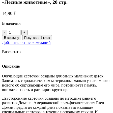
«Лесные животные», 20 стр.
14,90
₽
В наличии
Количество
товара
В корзину
Покупка в 1 клик
Обучающая
Добавить в список желаний
книжка
по
Рассказать:
методике
Г.
Домана
Описание
«Лесные
животные»,
Обучающие карточки созданы для самых маленьких деток.
20
Занимаясь с дидактическим материалом, малыш узнает много
стр.
нового об окружающем его мире, потренирует память,
внимательность и расширит кругозор.
Двусторонние карточки созданы по методике раннего
развития Домана. Американский врач-физиотерапевт Глен
Доман предлагал каждый день показывать малышам
специальные карточки в течение нескольких секунд. И