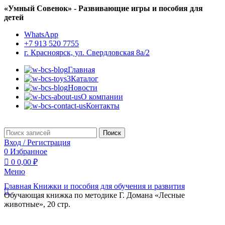
0
«Умный Совенок» - Развивающие игры и пособия для
детей
WhatsApp
+7 913 520 7755
г. Красноярск, ул. Свердловская 8а/2
Главная
Каталог
Новости
О компании
Контакты
Поиск
Вход / Регистрация
0
Избранное
0
0,00
₽
Меню
Главная
Книжки и пособия для обучения и развития
0
Обучающая книжка по методике Г. Домана «Лесные
животные», 20 стр.