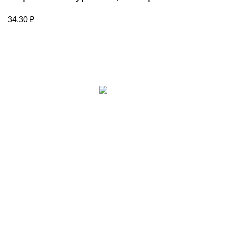
34,30
₽
Каталог
Для клиента
Настольные игры
Новости
Головоломки
Контакты
Игры из фетра
О компании
Счетный материал
Каталог
Пазлы и вкладыши
Канцелярские товары