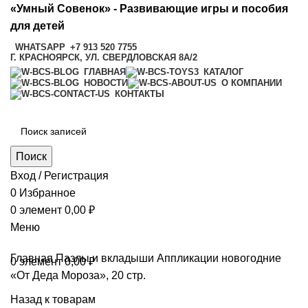
«Умный Совенок» - Развивающие игры и пособия
для детей
WHATSAPP
+7 913 520 7755
Г. КРАСНОЯРСК, УЛ. СВЕРДЛОВСКАЯ 8А/2
ГЛАВНАЯ
КАТАЛОГ
НОВОСТИ
О КОМПАНИИ
КОНТАКТЫ
Поиск
Вход / Регистрация
0
Избранное
0
элемент
0,00
₽
Меню
Главная
Пазлы и вкладыши
Аппликации новогодние
0
элемент
0,00
₽
«От Деда Мороза», 20 стр.
Назад к товарам