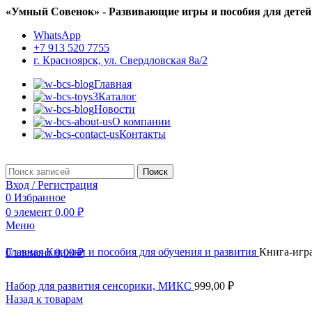
«Умный Совенок» - Развивающие игры и пособия для детей
WhatsApp
+7 913 520 7755
г. Красноярск, ул. Свердловская 8а/2
Главная
Каталог
Новости
О компании
Контакты
Поиск
Вход / Регистрация
0
Избранное
0
элемент
0,00
₽
Меню
Главная
Книжки и пособия для обучения и развития
Книга-игра
0
элемент
0,00
₽
Набор для развития сенсорики, МИКС
999,00
₽
Назад к товарам