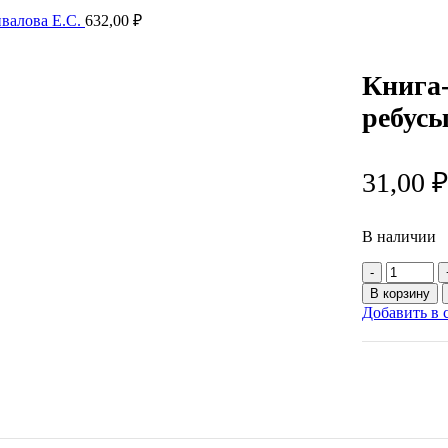
ивалова Е.С.
632,00
₽
Книга-
ребусы
31,00
В наличии
Количес
товара
В корзину
Книга-
Добавить в 
игра
«IQ
занималк
Загадки
и
ребусы»,
20