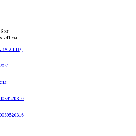
46 кг
 × 241 см
КВА-ЛЕНД
2031
сия
0039520310
0039520316