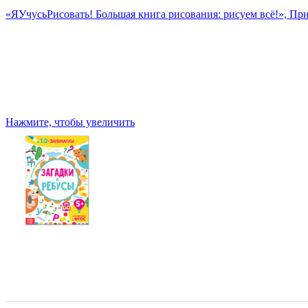
«ЯУчусьРисовать! Большая книга рисования: рисуем всё!», Пр
Нажмите, чтобы увеличить