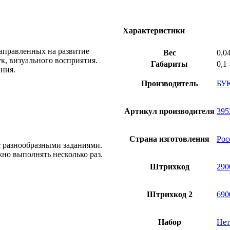
стр.
Характеристики
аправленных на развитие
Вес
0,0
к, визуального восприятия.
Габариты
0,1
ния.
Производитель
БУ
Артикул производителя
395
Страна изготовления
Рос
с разнообразными заданиями.
жно выполнять несколько раз.
Штрихкод
290
Штрихкод 2
690
Набор
Нет