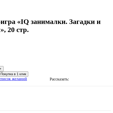
игра «IQ занималки. Загадки и
», 20 стр.
₽
тво
Покупка в 1 клик
список желаний
Рассказать:
и.