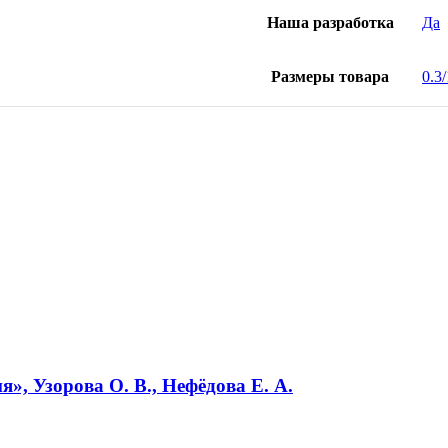
Наша разработка
Да
Размеры товара
0.3
», Узорова О. В., Нефёдова Е. А.