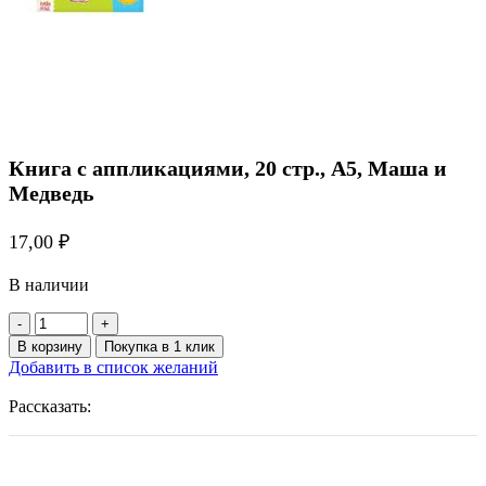
Книга с аппликациями, 20 стр., А5, Маша и
Медведь
17,00
₽
В наличии
Количество
товара
В корзину
Покупка в 1 клик
Книга
Добавить в список желаний
с
аппликациями,
Рассказать:
20
стр.,
А5,
Маша