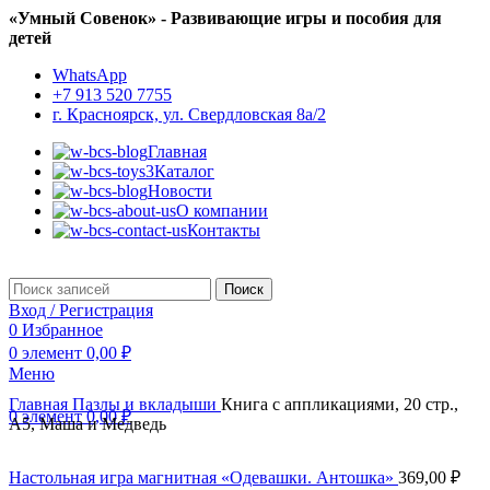
«Умный Совенок» - Развивающие игры и пособия для
детей
WhatsApp
+7 913 520 7755
г. Красноярск, ул. Свердловская 8а/2
Главная
Каталог
Новости
О компании
Контакты
Поиск
Вход / Регистрация
0
Избранное
0
элемент
0,00
₽
Меню
Главная
Пазлы и вкладыши
Книга с аппликациями, 20 стр.,
0
элемент
0,00
₽
А5, Маша и Медведь
Настольная игра магнитная «Одевашки. Антошка»
369,00
₽