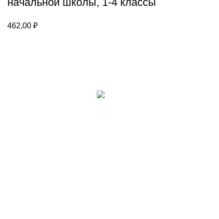
начальной школы, 1-4 классы
462,00
₽
Каталог
Для клиента
Настольные игры
Новости
Головоломки
Контакты
Игры из фетра
О компании
Счетный материал
Каталог
Пазлы и вкладыши