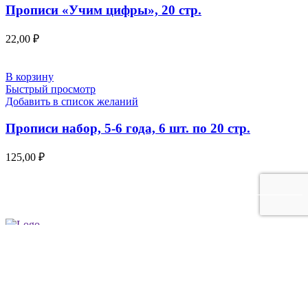
Прописи «Учим цифры», 20 стр.
22,00
₽
В корзину
Быстрый просмотр
Добавить в список желаний
Прописи набор, 5-6 года, 6 шт. по 20 стр.
125,00
₽
Каталог
Для клиента
Настольные игры
Новости
Головоломки
Контакты
Игры из фетра
О компании