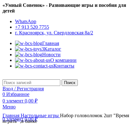
«Умный Совенок» - Развивающие игры и пособия для
детей
WhatsApp
+7 913 520 7755
г. Красноярск, ул. Свердловская 8а/2
Главная
Каталог
Новости
О компании
Контакты
Поиск
Вход / Регистрация
0
Избранное
0
элемент
0,00
₽
Меню
Главная
Настольные игры
Набор головоломок 2шт "Время
0
элемент
0,00
₽
играть" ,в банке