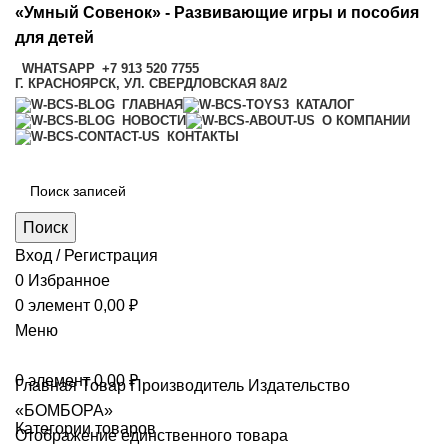
«Умный Совенок» - Развивающие игры и пособия
для детей
WHATSAPP
+7 913 520 7755
Г. КРАСНОЯРСК, УЛ. СВЕРДЛОВСКАЯ 8А/2
ГЛАВНАЯ
КАТАЛОГ
НОВОСТИ
О КОМПАНИИ
КОНТАКТЫ
Поиск
Вход / Регистрация
0
Избранное
0
элемент
0,00
₽
Меню
0
элемент
0,00
₽
Главная
Товар Производитель
Издательство
«БОМБОРА»
Категории товаров
Отображение единственного товара