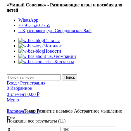
«Умный Совенок» - Развивающие игры и пособия для
детей
WhatsApp
+7 913 520 7755
г. Красноярск, ул. Свердловская 8а/2
Главная
Каталог
Новости
О компании
Контакты
Поиск
Вход / Регистрация
0
Избранное
0
элемент
0,00
₽
Меню
Главная
Товар Развитие навыков
Абстрактное мышление
0
элемент
0,00
₽
Цена
Показаны все результаты (11)
Минимальная
Максимальная