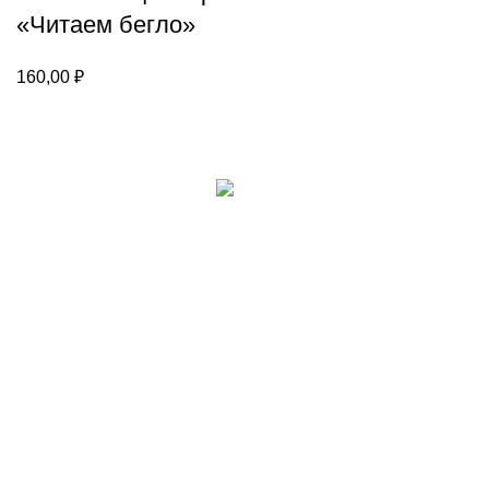
«Читаем бегло»
160,00
₽
Каталог
Настольные игры
Головоломки
Игры из фетра
Счетный материал
Пазлы и вкладыши
Канцелярские товары