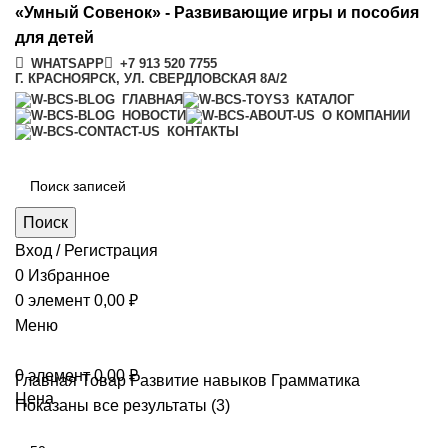
«Умный Совенок» - Развивающие игры и пособия
для детей
WHATSAPP
+7 913 520 7755
Г. КРАСНОЯРСК, УЛ. СВЕРДЛОВСКАЯ 8А/2
ГЛАВНАЯ
КАТАЛОГ
НОВОСТИ
О КОМПАНИИ
КОНТАКТЫ
Поиск
Вход / Регистрация
0
Избранное
0
элемент
0,00
₽
Меню
0
элемент
0,00
₽
Главная
Товар Развитие навыков
Грамматика
Цена
Показаны все результаты (3)