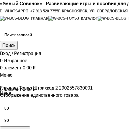
«Умный Совенок» - Развивающие игры и пособия для 
WHATSAPP
+7 913 520 7755
Г. КРАСНОЯРСК, УЛ. СВЕРДЛОВСКАЯ 
ГЛАВНАЯ
КАТАЛОГ
Поиск
Вход / Регистрация
0
Избранное
0
элемент
0,00
₽
Меню
Главная
Товар Штрихкод 2
2902557830001
0
элемент
0,00
₽
Цена
Отображение единственного товара