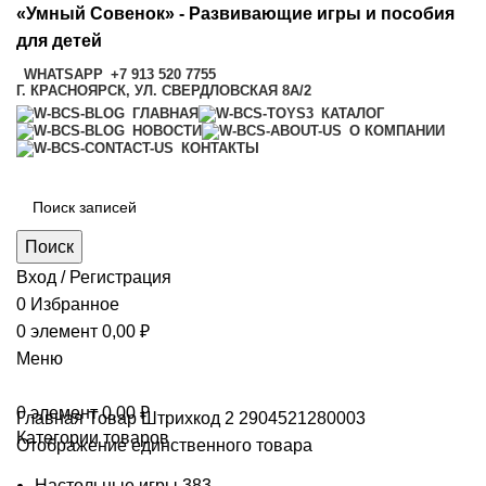
«Умный Совенок» - Развивающие игры и пособия
для детей
WHATSAPP
+7 913 520 7755
Г. КРАСНОЯРСК, УЛ. СВЕРДЛОВСКАЯ 8А/2
ГЛАВНАЯ
КАТАЛОГ
НОВОСТИ
О КОМПАНИИ
КОНТАКТЫ
Поиск
Вход / Регистрация
0
Избранное
0
элемент
0,00
₽
Меню
0
элемент
0,00
₽
Главная
Товар Штрихкод 2
2904521280003
Категории товаров
Отображение единственного товара
Настольные игры
383