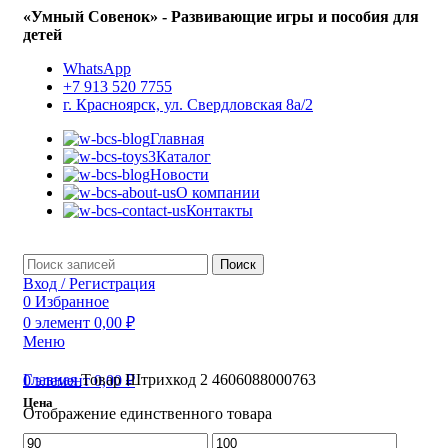
«Умный Совенок» - Развивающие игры и пособия для
детей
WhatsApp
+7 913 520 7755
г. Красноярск, ул. Свердловская 8а/2
Главная
Каталог
Новости
О компании
Контакты
Поиск
Вход / Регистрация
0
Избранное
0
элемент
0,00
₽
Меню
Главная
Товар Штрихкод 2
4606088000763
0
элемент
0,00
₽
Цена
Отображение единственного товара
Минимальная
Максимальная