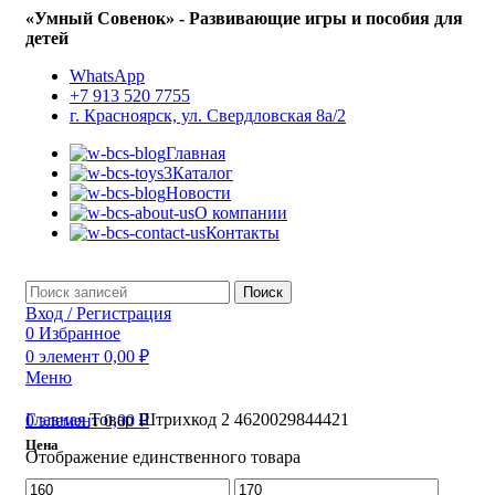
«Умный Совенок» - Развивающие игры и пособия для
детей
WhatsApp
+7 913 520 7755
г. Красноярск, ул. Свердловская 8а/2
Главная
Каталог
Новости
О компании
Контакты
Поиск
Вход / Регистрация
0
Избранное
0
элемент
0,00
₽
Меню
Главная
Товар Штрихкод 2
4620029844421
0
элемент
0,00
₽
Цена
Отображение единственного товара
Минимальная
Максимальная