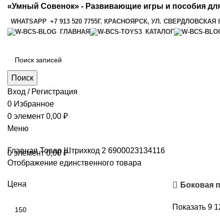
«Умный Совенок» - Развивающие игры и пособия для
WHATSAPP
+7 913 520 7755
Г. КРАСНОЯРСК, УЛ. СВЕРДЛОВСКАЯ 
ГЛАВНАЯ
КАТАЛОГ
Поиск
Вход / Регистрация
0
Избранное
0
элемент
0,00
₽
Меню
Главная
Товар Штрихкод 2
6900023134116
0
элемент
0,00
₽
Отображение единственного товара
Цена
Боковая 
Показать
9
1