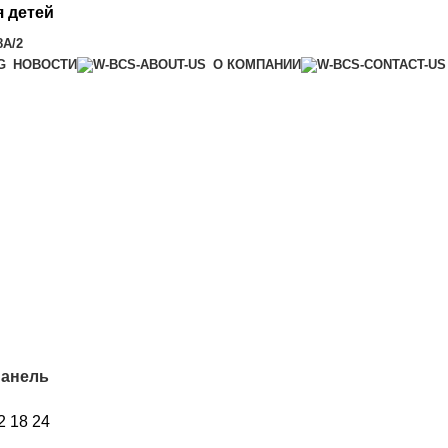
 детей
8А/2
НОВОСТИ
О КОМПАНИИ
панель
2
18
24