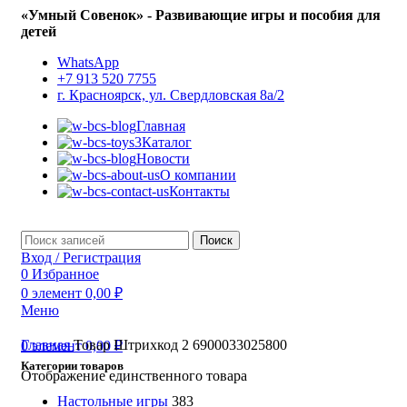
«Умный Совенок» - Развивающие игры и пособия для
детей
WhatsApp
+7 913 520 7755
г. Красноярск, ул. Свердловская 8а/2
Главная
Каталог
Новости
О компании
Контакты
Поиск
Вход / Регистрация
0
Избранное
0
элемент
0,00
₽
Меню
Главная
Товар Штрихкод 2
6900033025800
0
элемент
0,00
₽
Категории товаров
Отображение единственного товара
Настольные игры
383