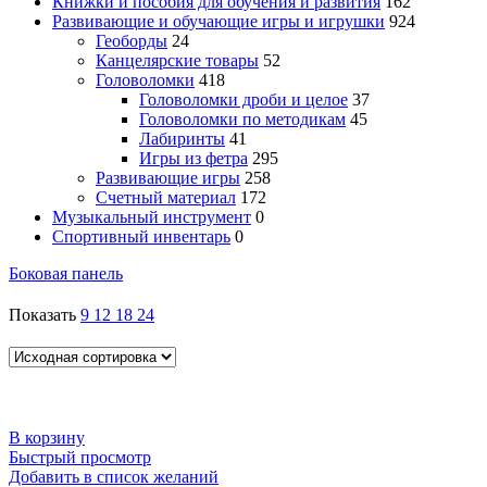
Книжки и пособия для обучения и развития
162
Развивающие и обучающие игры и игрушки
924
Геоборды
24
Канцелярские товары
52
Головоломки
418
Головоломки дроби и целое
37
Головоломки по методикам
45
Лабиринты
41
Игры из фетра
295
Развивающие игры
258
Счетный материал
172
Музыкальный инструмент
0
Спортивный инвентарь
0
Боковая панель
Показать
9
12
18
24
В корзину
Быстрый просмотр
Добавить в список желаний