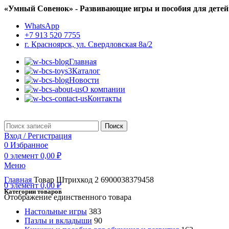
«Умный Совенок» - Развивающие игры и пособия для детей
WhatsApp
+7 913 520 7755
г. Красноярск, ул. Свердловская 8а/2
Главная
Каталог
Новости
О компании
Контакты
Поиск
Вход / Регистрация
0
Избранное
0
элемент
0,00
₽
Меню
Главная
Товар Штрихкод 2
6900038379458
0
элемент
0,00
₽
Категории товаров
Отображение единственного товара
Настольные игры
383
Пазлы и вкладыши
90