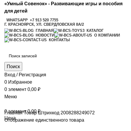
«Умный Совенок» - Развивающие игры и пособия
для детей
WHATSAPP
+7 913 520 7755
Г. КРАСНОЯРСК, УЛ. СВЕРДЛОВСКАЯ 8А/2
ГЛАВНАЯ
КАТАЛОГ
НОВОСТИ
О КОМПАНИИ
КОНТАКТЫ
Поиск
Вход / Регистрация
0
Избранное
0
элемент
0,00
₽
Меню
0
элемент
0,00
₽
Главная
Товар Штрихкод
2008288249072
Цена
Отображение единственного товара