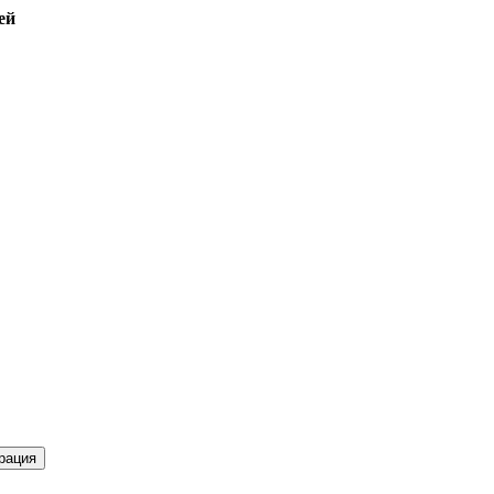
ей
рация