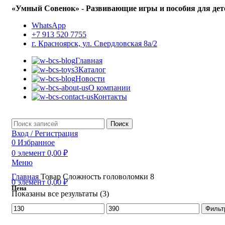
«Умный Совенок» - Развивающие игры и пособия для дет
WhatsApp
+7 913 520 7755
г. Красноярск, ул. Свердловская 8а/2
Главная
Каталог
Новости
О компании
Контакты
Поиск
Вход / Регистрация
0
Избранное
0
элемент
0,00
₽
Меню
Главная
Товар Сложность головоломки
8
0
элемент
0,00
₽
Цена
Показаны все результаты (3)
Минимальная
Максимальная
Фильт
цена
цена