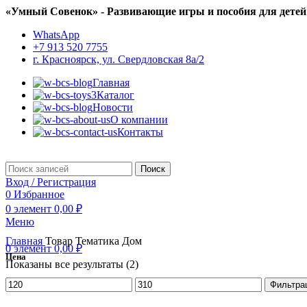
«Умный Совенок» - Развивающие игры и пособия для детей
WhatsApp
+7 913 520 7755
г. Красноярск, ул. Свердловская 8а/2
Главная
Каталог
Новости
О компании
Контакты
Поиск
Вход / Регистрация
0
Избранное
0
элемент
0,00
₽
Меню
Главная
Товар Тематика
Дом
0
элемент
0,00
₽
Цена
Показаны все результаты (2)
Минимальная
Максимальная
Фильтра
цена
цена