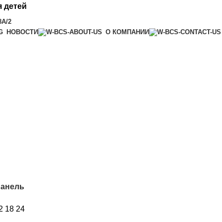
 детей
8А/2
НОВОСТИ
О КОМПАНИИ
панель
2
18
24