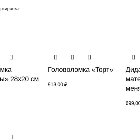
омка
Головоломка «Торт»
Дида
ы» 28х20 см
мат
918,00
₽
мен
699,0