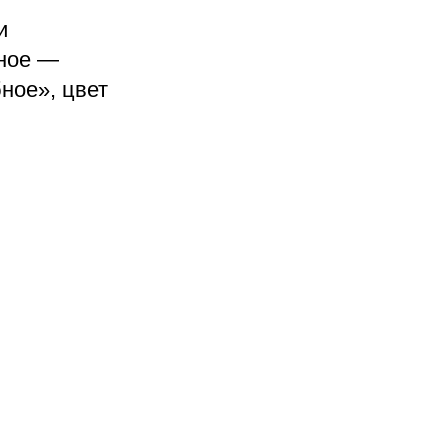
и
ное —
ное», цвет
Каталог
Для клиента
Настольные игры
Новости