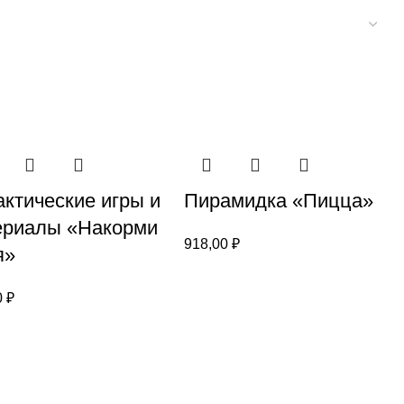
ктические игры и
Пирамидка «Пицца»
ериалы «Накорми
918,00
₽
я»
0
₽