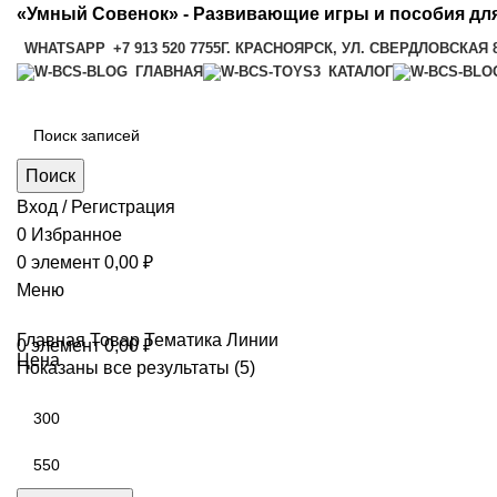
«Умный Совенок» - Развивающие игры и пособия для
WHATSAPP
+7 913 520 7755
Г. КРАСНОЯРСК, УЛ. СВЕРДЛОВСКАЯ 
ГЛАВНАЯ
КАТАЛОГ
Поиск
Вход / Регистрация
0
Избранное
0
элемент
0,00
₽
Меню
Главная
Товар Тематика
Линии
0
элемент
0,00
₽
Цена
Показаны все результаты (5)