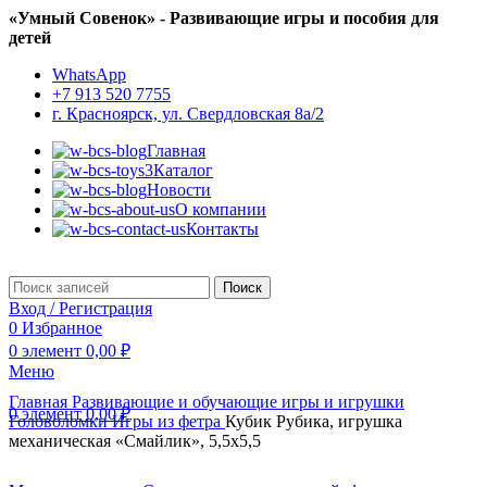
«Умный Совенок» - Развивающие игры и пособия для
детей
WhatsApp
+7 913 520 7755
г. Красноярск, ул. Свердловская 8а/2
Главная
Каталог
Новости
О компании
Контакты
Поиск
Вход / Регистрация
0
Избранное
0
элемент
0,00
₽
Меню
Главная
Развивающие и обучающие игры и игрушки
0
элемент
0,00
₽
Головоломки
Игры из фетра
Кубик Рубика, игрушка
механическая «Смайлик», 5,5х5,5