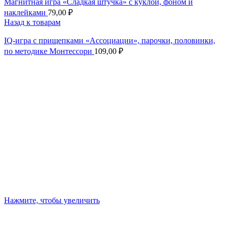
Магнитная игра «Сладкая штучка» с куклой, фоном и
наклейками
79,00
₽
Назад к товарам
IQ-игра с прищепками «Ассоциации», парочки, половинки,
по методике Монтессори
109,00
₽
Нажмите, чтобы увеличить