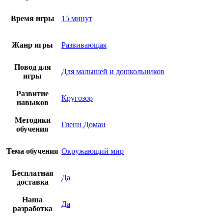
Время игры
15 минут
Жанр игры
Развивающая
Повод для
Для малышей и дошкольников
игры
Развитие
Кругозор
навыков
Методики
Гленн Доман
обучения
Тема обучения
Окружающий мир
Бесплатная
Да
доставка
Наша
Да
разработка