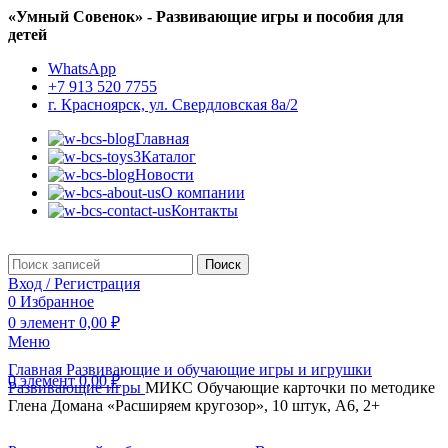
«Умный Совенок» - Развивающие игры и пособия для
детей
WhatsApp
+7 913 520 7755
г. Красноярск, ул. Свердловская 8а/2
Главная
Каталог
Новости
О компании
Контакты
Поиск
Вход / Регистрация
0
Избранное
0
элемент
0,00
₽
Меню
Главная
Развивающие и обучающие игры и игрушки
0
элемент
0,00
₽
Развивающие игры
МИКС Обучающие карточки по методике
Глена Домана «Расширяем кругозор», 10 штук, А6, 2+