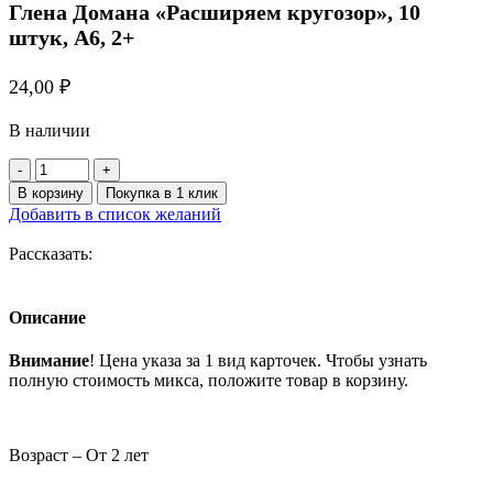
Глена Домана «Расширяем кругозор», 10
штук, А6, 2+
24,00
₽
В наличии
Количество
товара
В корзину
Покупка в 1 клик
МИКС
Добавить в список желаний
Обучающие
карточки
Рассказать:
по
методике
Глена
Описание
Домана
«Расширяем
Внимание
! Цена указа за 1 вид карточек. Чтобы узнать
кругозор»,
полную стоимость микса, положите товар в корзину.
10
штук,
А6,
2+
Возраст – От 2 лет