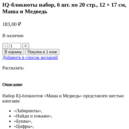
IQ-блокноты набор, 6 шт. по 20 стр., 12 × 17 см,
Маша и Медведь
183,00
₽
В наличии
Количество
товара
В корзину
Покупка в 1 клик
IQ-
Добавить в список желаний
блокноты
набор,
Рассказать:
6
шт.
по
Описание
20
стр.,
Набор IQ-блокнотов «Маша и Медведь» представлен шестью
12
книгами:
×
17
«Лабиринты»,
см,
«Найди и покажи»,
Маша
«Буквы»,
и
«Цифры»,
Медведь