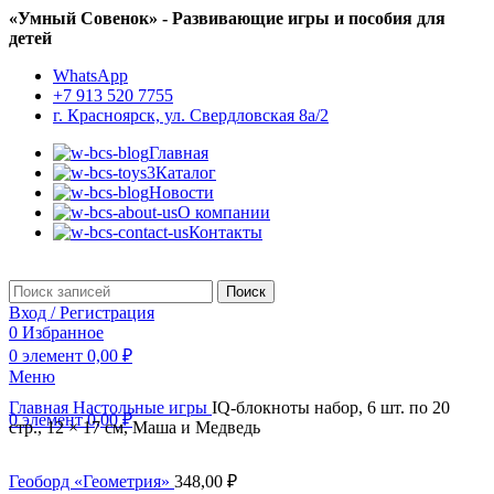
«Умный Совенок» - Развивающие игры и пособия для
детей
WhatsApp
+7 913 520 7755
г. Красноярск, ул. Свердловская 8а/2
Главная
Каталог
Новости
О компании
Контакты
Поиск
Вход / Регистрация
0
Избранное
0
элемент
0,00
₽
Меню
Главная
Настольные игры
IQ-блокноты набор, 6 шт. по 20
0
элемент
0,00
₽
стр., 12 × 17 см, Маша и Медведь
Геоборд «Геометрия»
348,00
₽