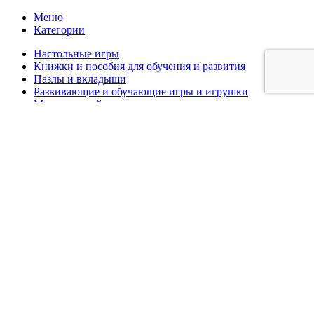
Меню
Категории
Настольные игры
Книжки и пособия для обучения и развития
Пазлы и вкладыши
Развивающие и обучающие игры и игрушки
Музыкальный инструмент
Спортивный инвентарь
Главная
Каталог
О компании
Новости
Контакты
Избранное
Вход / Регистрация
Корзина
Закрыть
Войти
Закрыть
Еще нет аккаунта?